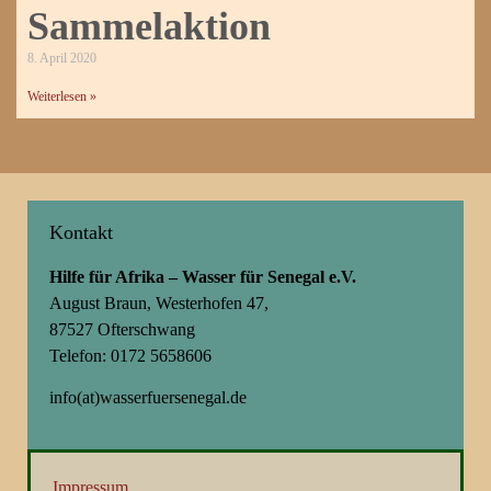
Sammelaktion
8. April 2020
Weiterlesen »
Kontakt
Hilfe für Afrika – Wasser für Senegal e.V.
August Braun, Westerhofen 47,
87527 Ofterschwang
Telefon: 0172 5658606
info(at)wasserfuersenegal.de
Impressum