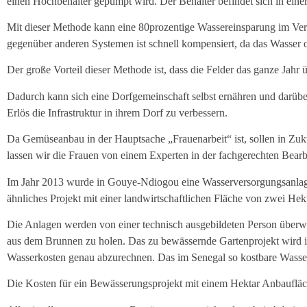
einen Hochbehälter gepumpt wird. Der Behälter befindet sich in ein
Mit dieser Methode kann eine 80prozentige Wassereinsparung im Ve
gegenüber anderen Systemen ist schnell kompensiert, da das Wasser 
Der große Vorteil dieser Methode ist, dass die Felder das ganze Jah
Dadurch kann sich eine Dorfgemeinschaft selbst ernähren und darübe
Erlös die Infrastruktur in ihrem Dorf zu verbessern.
Da Gemüseanbau in der Hauptsache „Frauenarbeit“ ist, sollen in Zukun
lassen wir die Frauen von einem Experten in der fachgerechten Bear
Im Jahr 2013 wurde in Gouye-Ndiogou eine Wasserversorgungsanlage 
ähnliches Projekt mit einer landwirtschaftlichen Fläche von zwei Hekt
Die Anlagen werden von einer technisch ausgebildeten Person überwac
aus dem Brunnen zu holen. Das zu bewässernde Gartenprojekt wird in 
Wasserkosten genau abzurechnen. Das im Senegal so kostbare Wasser
Die Kosten für ein Bewässerungsprojekt mit einem Hektar Anbaufläc