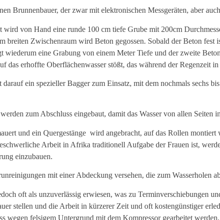
en Brunnenbauer, der zwar mit elektronischen Messgeräten, aber auch 
hst wird von Hand eine runde 100 cm tiefe Grube mit 200cm Durchmess
m breiten Zwischenraum wird Beton gegossen. Sobald der Beton fest 
folgt wiederum eine Grabung von einem Meter Tiefe und der zweite Beto
f das erhoffte Oberflächenwasser stößt, das während der Regenzeit in 
arauf ein spezieller Bagger zum Einsatz, mit dem nochmals sechs bis 
 werden zum Abschluss eingebaut, damit das Wasser von allen Seiten in
auert und ein Quergestänge
wird angebracht, auf das Rollen montiert 
hwerliche Arbeit in Afrika traditionell Aufgabe der Frauen ist, werd
rung einzubauen.
unreinigungen mit einer Abdeckung versehen, die zum Wasserholen
edoch oft als unzuverlässig erwiesen, was zu Terminverschiebungen und
er stellen und die Arbeit in kürzerer Zeit und oft kostengünstiger erledi
ss wegen felsigem Untergrund mit dem Kompressor gearbeitet werden, w