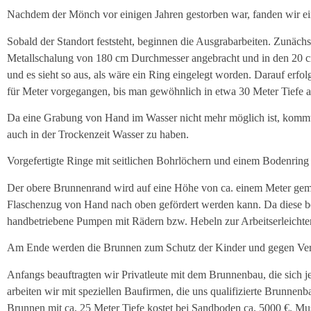
Nachdem der Mönch vor einigen Jahren gestorben war, fanden wir ein
Sobald der Standort feststeht, beginnen die Ausgrabarbeiten. Zunäc
Metallschalung von 180 cm Durchmesser angebracht und in den 20 c
und es sieht so aus, als wäre ein Ring eingelegt worden. Darauf er
für Meter vorgegangen, bis man gewöhnlich in etwa 30 Meter Tiefe au
Da eine Grabung von Hand im Wasser nicht mehr möglich ist, kommt d
auch in der Trockenzeit Wasser zu haben.
Vorgefertigte Ringe mit seitlichen Bohrlöchern und einem Bodenring
Der obere Brunnenrand wird auf eine Höhe von ca. einem Meter gem
Flaschenzug von Hand nach oben gefördert werden kann. Da diese besc
handbetriebene Pumpen mit Rädern bzw. Hebeln zur Arbeitserleichte
Am Ende werden die Brunnen zum Schutz der Kinder und gegen Ver
Anfangs beauftragten wir Privatleute mit dem Brunnenbau, die sich j
arbeiten wir mit speziellen Baufirmen, die uns qualifizierte Brunnenbau
Brunnen mit ca. 25 Meter Tiefe kostet bei Sandboden ca. 5000 €. Mu