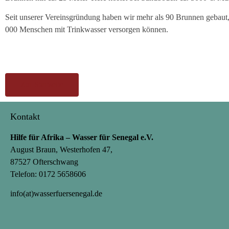
Seit unserer Vereinsgründung haben wir mehr als 90 Brunnen gebaut, 
000 Menschen mit Trinkwasser versorgen können.
Zur Startseite
Kontakt
Hilfe für Afrika – Wasser für Senegal e.V.
August Braun, Westerhofen 47,
87527 Ofterschwang
Telefon: 0172 5658606
info(at)wasserfuersenegal.de