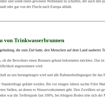
splätze und somit einen gewissen Wohlstand zu schaffen, der auch den
adt oder gar von der Flucht nach Europa abhält.
u von Trinkwasserbrunnen
gründung, die zum Ziel hatte, den Menschen auf dem Land sauberes Tr
, ob die Bewohner einen Brunnen gebaut bekommen möchten. Das ist na
öflichkeit angenommen wird.
ft an uns herangetragen wird und alle Rahmenbedingungen für das Proj
tandortfrage geklärt werden. Bis vor einigen Jahren suchte Frère Ma
ten Stellen, an denen es Wasservorkommen gibt. Den Zweiflern sei ges
oden war die Trefferquote fast 100%, bei felsigem Boden irrte sich de