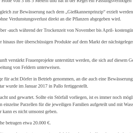
er Höhe von 3 bis 5 Metern und hat in der Regel ein Fassungsvermögen
rgleich zur Bewässerung nach dem „Gießkannenprinzip“ erzielt werden
ohne Verdunstungsverlust direkt an die Pflanzen abgegeben wird.
r über -auch während der Trockenzeit von November bis April- kostengü
r hinaus ihre überschüssigen Produkte auf dem Markt der nächstgeleg
ft verstärkt Frauenprojekte unterstützt werden, die sich auf diesem Ge
beitung von Feldern unterweisen.
für acht Dörfer in Betrieb genommen, an die auch eine Bewässerungs
ar wurde im Januar 2017 in Pallo fertiggestellt.
ht und gewartet. Sollte ein Störfall vorliegen, ist es immer noch mög
einzelne Parzellen für die jeweiligen Familien aufgeteilt und mit Was
 kann es nicht umsonst geben.
he betragen etwa 20.000 €.