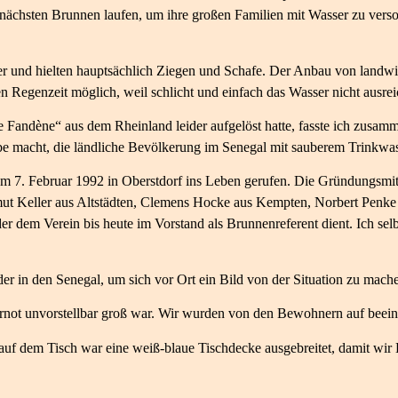
nächsten Brunnen laufen, um ihre großen Familien mit Wasser zu verso
er und hielten hauptsächlich Ziegen und Schafe. Der Anbau von landwi
Regenzeit möglich, weil schlicht und einfach das Wasser nicht ausrei
e Fandène“ aus dem Rheinland leider aufgelöst hatte, fasste ich zusa
abe macht, die ländliche Bevölkerung im Senegal mit sauberem Trinkwas
am 7. Februar 1992 in Oberstdorf ins Leben gerufen. Die Gründungsmit
lmut Keller aus Altstädten, Clemens Hocke aus Kempten, Norbert Penk
er dem Verein bis heute im Vorstand als Brunnenreferent dient. Ich se
r in den Senegal, um sich vor Ort ein Bild von der Situation zu mach
ernot unvorstellbar groß war. Wir wurden von den Bewohnern auf bee
d auf dem Tisch war eine weiß-blaue Tischdecke ausgebreitet, damit wi