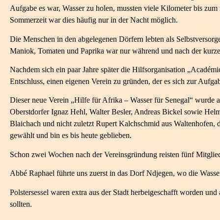
Aufgabe es war, Wasser zu holen, mussten viele Kilometer bis zum 
Sommerzeit war dies häufig nur in der Nacht möglich.
Die Menschen in den abgelegenen Dörfern lebten als Selbstversorg
Maniok, Tomaten und Paprika war nur während und nach der kurzen 
Nachdem sich ein paar Jahre später die Hilfsorganisation „Académi
Entschluss, einen eigenen Verein zu gründen, der es sich zur Aufg
Dieser neue Verein „Hilfe für Afrika – Wasser für Senegal“ wurde 
Oberstdorfer Ignaz Hehl, Walter Besler, Andreas Bickel sowie He
Blaichach und nicht zuletzt Rupert Kalchschmid aus Waltenhofen, d
gewählt und bin es bis heute geblieben.
Schon zwei Wochen nach der Vereinsgründung reisten fünf Mitgliede
Abbé Raphael führte uns zuerst in das Dorf Ndjegen, wo die Wass
Polstersessel waren extra aus der Stadt herbeigeschafft worden un
sollten.