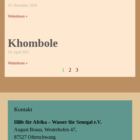
10. Dezember 2024
Weiterlesen »
Khombole
19. April 2021
Weiterlesen »
1
2
3
Kontakt
Hilfe für Afrika – Wasser für Senegal e.V.
August Braun, Westerhofen 47,
87527 Ofterschwang